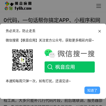
0代码，一句话帮你搞定APP、小程序和网
页开发！
务必关注，防止走丢
2026年6月23日 17:46
最新文章
微信搜索【枫音应用】关注官方公众号，获取更多精彩内容~
介绍
在
人人都有创意想法的当下，很多朋友都吐槽过应用开发的
高门槛：想做一个专属小程序、个人工作室的管理系统，或
是给小生意搭一套下单工具，要么得花几万块找外包团队，
本通知每周只弹一次，如有打扰，还请见谅~
等上一两个月还反复改需求；要么去学低代码平台，拖拽组
知道了
件、配置逻辑照样要花大量时间入门；至于市面上的 AI 编
程工具，大多只能补几行代码片段，前后端联调、服务器部