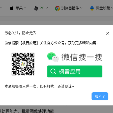
苹果
PC
浏览器插件
网盘珍藏
rm 图像浏览器_v20.23.0.0 绿色便携版
务必关注，防止走丢
微信搜索【枫音应用】关注官方公众号，获取更多精彩内容~
，操作最方便，功能强大的
图像浏览器
，方便快捷的图像浏览功
余的先进目录预览功能。
本通知每周只弹一次，如有打扰，还请见谅~
知道了
视图组合，一览无余的先进目录预览功能
像处理能力，批量图像处理功能