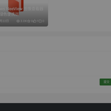
ows NeeView 图像查看器
.1 绿色便携版
5月22日
3.0K
0
1
0
提交