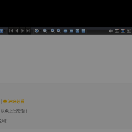
|
进站必看
，以免上当受骗！
盈利！