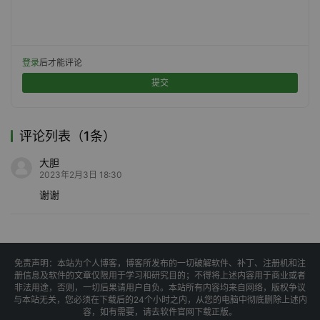
登录
后才能评论
提交
评论列表（1条）
大胆
2023年2月3日 18:30
谢谢
免责声明：本站为个人博客，博客所发布的一切破解软件、补丁、注册机和注
册信息及软件的文章仅限用于学习和研究目的；不得将上述内容用于商业或者
非法用途，否则，一切后果请用户自负。本站所有内容均来自网络，版权争议
与本站无关，您必须在下载后的24个小时之内，从您的电脑中彻底删除上述内
容，如有需要，请去软件官网下载正版。