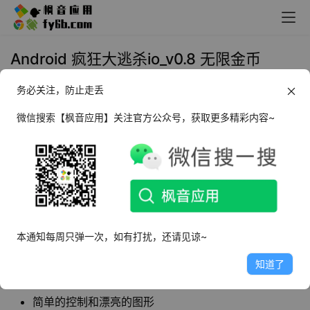
Android 疯狂大逃杀io_v0.8 无限金币
务必关注，防止走丢
2022年8月9日 11:31
手机游戏
微信搜索【枫音应用】关注官方公众号，获取更多精彩内容~
疯狂大逃杀io
是一款io类型的游戏，玩家以坦克大
战的方式来进行战斗，通过预瞄的方式来进行炮
弹的发射，在游戏当中不断的升级你的坦克。
软件特点
本通知每周只弹一次，如有打扰，还请见谅~
解锁大量金币
知道了
坦克的酷皮肤
简单的控制和漂亮的图形