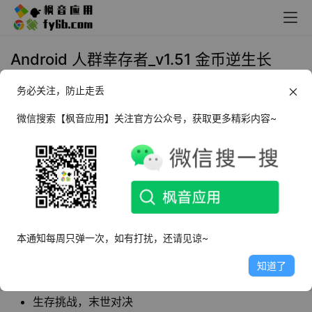
Android 人群幸存者_v1.51 金币逆生长
务必关注，防止走丢
2022年7月21日 09:51
手机游戏
微信搜索【枫音应用】关注官方公众号，获取更多精彩内容~
人群幸存者
是一款卡通风格俯视视角的动作射击
生存游戏，在游戏中玩家需要击退敌人，收集可
用资源，购买雇佣兵打造守卫军团，建立你的幸
存者基地，在末日废土上生存下去！
本通知每周只弹一次，如有打扰，还请见谅~
软件特点
知道了
解锁金币逆生长
生存挑战，末世对决