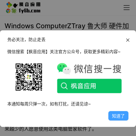
Windows ComputerZTray 鲁大师 硬件加
速球 独立版
务必关注，防止走丢
2025年5月28日 10:43
装机必备
微信搜索【枫音应用】关注官方公众号，获取更多精彩内容~
软件介绍
电脑已经成为我们工作和生活中不可或缺的工具。然而，随
着软件的不断更新和功能的日益复杂，许多用户发现传统的
电脑管家软件变得越来越臃肿，甚至有些“流氓”。这些所谓
本通知每周只弹一次，如有打扰，还请见谅~
的“全家桶”软件不仅占用大量系统资源，还常常伴随着各种
知道了
不必要的广告和弹窗，给用户带来诸多不便。因此，现在越
来越少的人愿意使用这类电脑管家软件了。