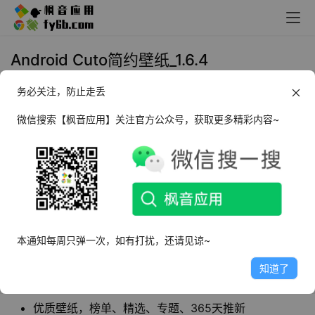
Android Cuto简约壁纸_1.6.4
务必关注，防止走丢
2021年12月30日 17:22
壁纸美图
微信搜索【枫音应用】关注官方公众号，获取更多精彩内容~
Cuto
是一款简单的壁纸 App，均由人工从无版权
图片网站 Unsplash 精挑细选，以便更适合设为壁
纸。不会有大量图片供你选择，但会在保证质量
的前提下每周更新一次（无需更新应用本身），
让你偶尔在想换壁纸时，点进 Cuto，都会有令你
心动的新选择。
本通知每周只弹一次，如有打扰，还请见谅~
知道了
软件特点
优质壁纸，榜单、精选、专题、365天推新