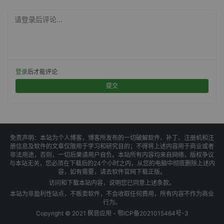
请登录后评论...
登录
后才能评论
提交
免责声明：本站为个人博客，博客所发布的一切破解软件、补丁、注册机和注
册信息及软件的文章仅限用于学习和研究目的；不得将上述内容用于商业或者
非法用途，否则，一切后果请用户自负。本站所有内容均来自网络，版权争议
与本站无关，您必须在下载后的24个小时之内，从您的电脑中彻底删除上述内
容，如有需要，请去软件官网下载正版。
访问和下载本站内容，说明您已同意上述条款。
本站为非盈利性站点，不贩卖软件，不会收取任何费用，所有内容不作为商业
行为。
Copyright © 2021 枫音应用 -
鄂ICP备2021015464号-3