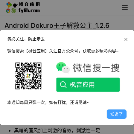
Android Dokuro王子解救公主_1.2.6
务必关注，防止走丢
2022年3月4日 12:17
手机游戏
微信搜索【枫音应用】关注官方公众号，获取更多精彩内容~
Dokuro
是一款风格迥异，趣味性十足的冒险解救
类型游戏，这款游戏选取了十分经典的王子解救
公主的故事剧情，为玩家带来了更加绘声绘色的
游戏场景。
本通知每周只弹一次，如有打扰，还请见谅~
软件特点
灰暗的游戏背景，粉笔画风带你走进专属于王子和公主
知道了
的情感世界
黑暗的画风加上刺激的音效，刺激性十足