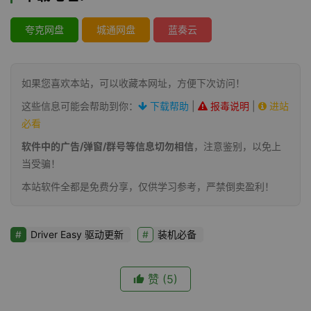
夸克网盘
城通网盘
蓝奏云
如果您喜欢本站，可以收藏本网址，方便下次访问！
这些信息可能会帮助到你：
下载帮助
|
报毒说明
|
进站
必看
软件中的广告/弹窗/群号等信息切勿相信
，注意鉴别，以免上
当受骗！
本站软件全都是免费分享，仅供学习参考，严禁倒卖盈利！
Driver Easy 驱动更新
装机必备
赞
(5)