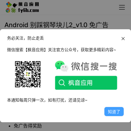
Android 别踩钢琴块儿2_v1.0 免广告
务必关注，防止走丢
2022年8月17日 09:57
手机游戏
微信搜索【枫音应用】关注官方公众号，获取更多精彩内容~
别踩钢琴块儿2
是一款休闲娱乐游戏，是经典音乐
手游别踩白块儿的续作，延续了前作的游戏风
格，玩家需要在游戏中跟着音乐不断点击要求的
方块，随着游戏的前进，难度也会越来越大，非
常考验玩家的手速。
本通知每周只弹一次，如有打扰，还请见谅~
知道了
软件特点
免广告得奖励