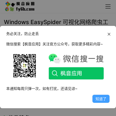
Windows EasySpider 可视化网络爬虫工
具_v0.6.2
务必关注，防止走丢
2024年11月11日 14:01
实用工具
微信搜索【枫音应用】关注官方公众号，获取更多精彩内容~
软件介绍
EasySpider
是一个
可视化爬虫
软件，可以使用图形化界
面，无代码可视化的设计和执行爬虫任务。只需要在网页上
选择自己想要爬的内容并根据提示框操作即可完成爬虫设计
本通知每周只弹一次，如有打扰，还请见谅~
和执行。同时软件还可以单独以命令行的方式进行执行，从
知道了
而可以很方便的嵌入到其他系统中。