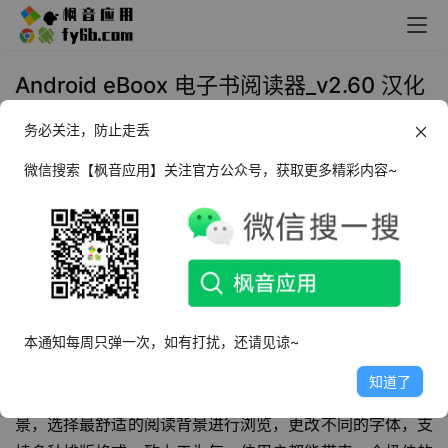
Android eBoox 电子书阅读器_v2.60 汉化
版
务必关注，防止走丢
2024年4月9日 16:58
小说漫画
微信搜索【枫音应用】关注官方公众号，获取更多精彩内容~
软件介绍
eBoox阅读器是一款非常好用的
手机阅读器
软件，软件内置
大量精彩小说资源，各种类型的小说应有尽有，支持各种手
机阅读格式，用户可以在这里阅读各种格式的电子书，支持
本通知每周只弹一次，如有打扰，还请见谅~
多种排版格式，拥有多种阅读模式，用户可以根据自己的需
知道了
求自由切换，新颖且简洁的阅读界面，自定义你的阅读背
景，选择最舒适的阅读背景进行浏览，更改不同的字体，支