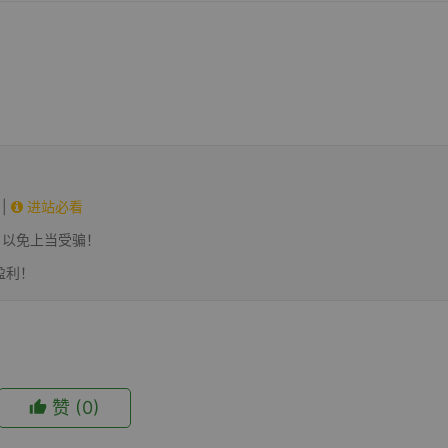
|
进站必看
，以免上当受骗！
盈利！
赞
(0)