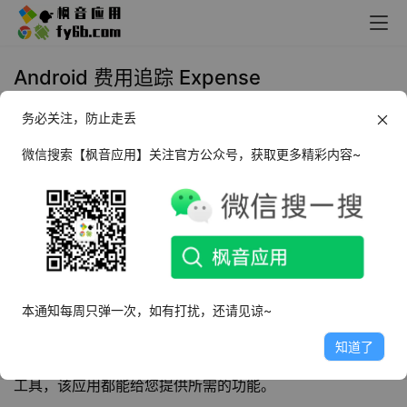
Android 费用追踪 Expense
Tracker_v3.1.2
务必关注，防止走丢
2025年4月19日 11:19
生活相关
微信搜索【枫音应用】关注官方公众号，获取更多精彩内容~
软件介绍
费用追踪
Expense Tracker
是一款功能全面的
开支跟踪应
用
程序，通过使用它，您可以更好地掌握自己的开支情况，
轻松管理个人财务，并制定合理的预算计划。无论是个人使
本通知每周只弹一次，如有打扰，还请见谅~
用还是团体开支管理，该应用都能满足您的需求。不论您是
知道了
需要一个简单的消费计算器，还是一个全面的个人财务管理
工具，该应用都能给您提供所需的功能。