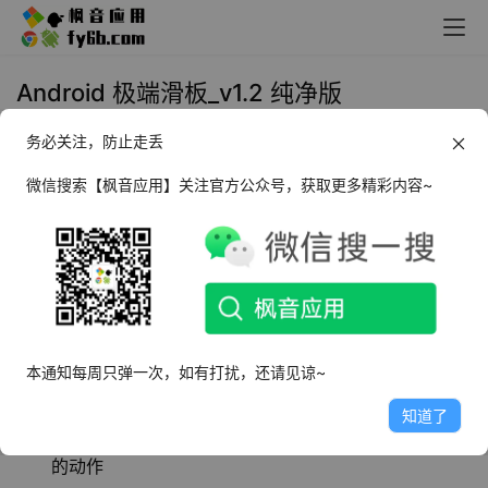
Android 极端滑板_v1.2 纯净版
务必关注，防止走丢
2022年11月1日 13:06
手机游戏
微信搜索【枫音应用】关注官方公众号，获取更多精彩内容~
极端滑板
是一款非常好玩又有意思的趣味休闲特
技滑板冒险闯关游戏。以流畅的动作以及丰富的
技巧，让玩家感受到滑板的魅力。
软件特点
本通知每周只弹一次，如有打扰，还请见谅~
已去除广告
知道了
不断的提升滑板技巧，掌握技巧组合作出独特而又酷炫
的动作