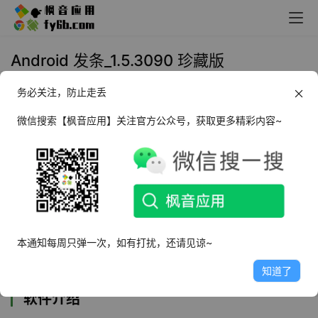
Android 发条_1.5.3090 珍藏版
务必关注，防止走丢
2021年11月24日 04:24
观影听歌
微信搜索【枫音应用】关注官方公众号，获取更多精彩内容~
发条app
是一款AI音乐助手应用，发条音乐助手软
件想听什么说话即可全平台搜歌，并且发条音乐
助手任意界面都能语音控制，让用户快速找到想
要的音乐，没有版权限制。
本通知每周只弹一次，如有打扰，还请见谅~
注意：如果提示更新，请直接忽略！
知道了
软件介绍