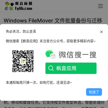
Windows FileMover 文件批量备份与迁移
工具_v1.0.0
务必关注，防止走丢
2025年1月2日 11:43
实用工具
微信搜索【枫音应用】关注官方公众号，获取更多精彩内容~
软件介绍
FileMover
在日常使用电脑的过程中，我们经常会遇到需要
批量迁移或备份特定类型文件的情况，例如将微信里保存的
大量 PDF 文件转移到电脑的特定文件夹中进行归档，避免
本通知每周只弹一次，如有打扰，还请见谅~
不必要的文件丢失。FileMover 是一款简单易用的文件操作
知道了
工具，52pj qlu50of5 可以帮助您高效地完成这类文件复
制、移动和整理任务。它支持按文件类型筛选，智能处理同