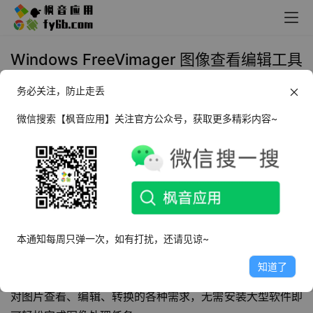
Windows FreeVimager 图像查看编辑工具
_v9.9.27 绿色便携版
务必关注，防止走丢
2026年1月29日 16:44
图像处理
微信搜索【枫音应用】关注官方公众号，获取更多精彩内容~
前言
在日常工作和生活中，我们经常需要对图片进行简单的查看
和编辑处理。然而，专业的图像处理软件如Photoshop不仅
体积庞大、价格昂贵，对于只需要进行基础操作的用户来说
本通知每周只弹一次，如有打扰，还请见谅~
也过于复杂。今天我要向大家介绍一款轻量级、完全免费且
知道了
功能强大的图像处理软件——
FreeVimager
，它能够满足您
对图片查看、编辑、转换的各种需求，无需安装大型软件即