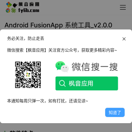
Android FusionApp 系统工具_v2.0.0
务必关注，防止走丢
2024年7月15日 21:54
生活相关
微信搜索【枫音应用】关注官方公众号，获取更多精彩内容~
软件介绍
FusionApp重制版是一款能够将手机网页打包apk格式文件
的工具，使用简单，轻松自定义apk图标、软件名、包名，
选择模板，一键打包apk，操作更便捷。让大家进行网页转
应用的时候更加的方便，也可以兼容非常多的网站，想怎么
本通知每周只弹一次，如有打扰，还请见谅~
制作成套壳应用都可以的，让新人小白都可以上手制作网页
知道了
应用，自带的图标编辑器可以自定义图标。