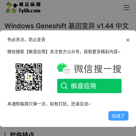
Windows Geneshift 基因变异 v1.44 中文
版
务必关注，防止走丢
2022年5月9日 13:19
电脑游戏
微信搜索【枫音应用】关注官方公众号，获取更多精彩内容~
《
Geneshift 基因变异
》
是一款由Nik Nak
Studios制作发行的动作射击游戏，游戏不仅有射
击游戏的快感，并且有刺激的飞车体验。在一场
灾变过后，你将要使用你的突变的力量来阻止僵
本通知每周只弹一次，如有打扰，还请见谅~
尸神秘地逃离实验室，用时游戏过程中你能够解
锁突变技能。
知道了
软件特点