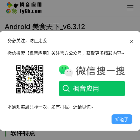
Android 美食天下_v6.3.12
务必关注，防止走丢
2024年10月23日 14:25
生活相关
微信搜索【枫音应用】关注官方公众号，获取更多精彩内容~
软件介绍
美食天下
是一款专注美食的吃货社区，汇聚海量菜谱的常备
工具，令厨房与餐桌成为一家人妙不可言的愉悦生活。 在
这里，活跃的美食杰出作者与热爱生活的美食家们，通过锅
碗瓢盆、菜豆果蔬，为您呈现图文并茂、无比详细的菜谱，
本通知每周只弹一次，如有打扰，还请见谅~
以及挥洒自如、满座惊艳的创意美食。
知道了
软件特点