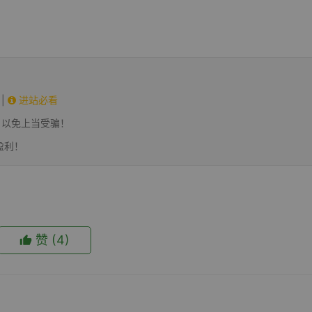
|
进站必看
，以免上当受骗！
盈利！
赞
(4)