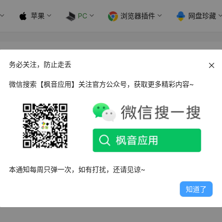
苹果
PC
浏览器插件
网盘珍藏
6.1024
务必关注，防止走丢
微信搜索【枫音应用】关注官方公众号，获取更多精彩内容~
精简版，它能轻松辨别电脑硬件真伪，保护电脑稳定运行，优化
除了一些不必要的功能，减少内存的占用，提升工作速率！软件
本通知每周只弹一次，如有打扰，还请见谅~
后为565MB，因为制作时为保证功能的相对完整性并保持官方
小！
知道了