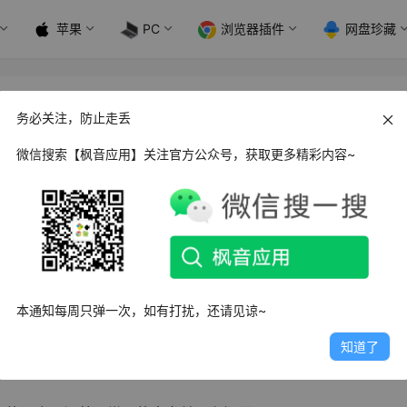
苹果
PC
浏览器插件
网盘珍藏
务必关注，防止走丢
微信搜索【枫音应用】关注官方公众号，获取更多精彩内容~
出的
汉字查询APP
，收录超过3万汉字，容纳了现代汉语中常用字
搞定自己的汉字学习需求。所有的功能全部免费使用，提供中英
本通知每周只弹一次，如有打扰，还请见谅~
询成语、俗语、近反义词等各种词汇。
知道了