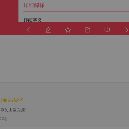
|
进站必看
，以免上当受骗！
盈利！