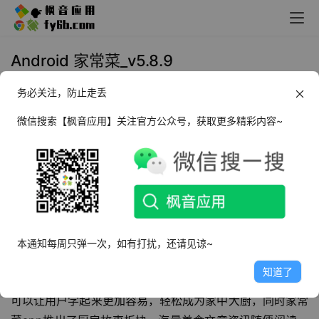
Android 家常菜_v5.8.9
务必关注，防止走丢
2024年10月15日 10:52
生活相关
微信搜索【枫音应用】关注官方公众号，获取更多精彩内容~
软件介绍
家常菜
APP是一款
美食菜谱
软件，旨在帮助用户快速做出美
味可口的家常菜，随时随地学习正确制作美食的技巧与方
法，该应拥有上万道免费的菜谱，涵盖荤菜、凉菜、点心、
面食、甜品、煲仔饭、下饭菜等分类，还为宝宝、孕妇特殊
本通知每周只弹一次，如有打扰，还请见谅~
人群打造了美食专题，保证菜品健康又营养。并且这里的每
知道了
一道菜都有十分详细的图文介绍，步骤设计合理，图文并茂
可以让用户学起来更加容易，轻松成为家中大厨，同时家常