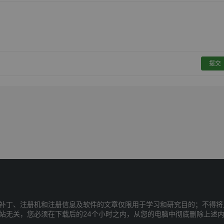
提交
补丁、注册机和注册信息及软件的文章仅限用于学习和研究目的；不得将
站无关，您必须在下载后的24个小时之内，从您的电脑中彻底删除上述