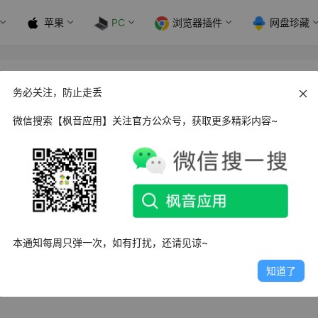
苹果
PC
浏览器插件
网盘珍藏
包工具_v10.1 五语版精简版
务必关注，防止走丢
微信搜索【枫音应用】关注官方公众号，获取更多精彩内容~
用于基于 Inno Setup 的安装程序。它允许您打开、检查、
部内容，而无需启动/运行安装向导。可以有效的帮助用户进行解
本通知每周只弹一次，如有打扰，还请见谅~
安装程序的内部结构和内容，并且可以将它们提取到本地文件夹或便
知道了