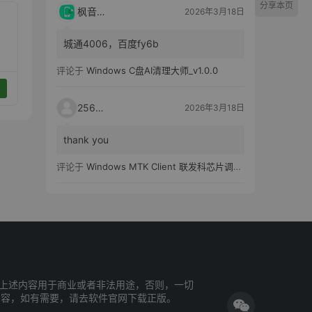
分享本页
枫音应用
2026年3月18日
城通4006，百度fy6b
评论于
Windows C盘AI清理大师_v1.0.0
25651
2026年3月18日
thank you
评论于
Windows MTK Client 联发科芯片调试工具_v2.01 汉化版
上述内容用于商业或者非法用途，否则，一切
内容，如有需要，请去软件官网下载正版。