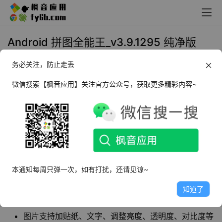
Android 拼图全能王_v3.9.1295 纯净版
务必关注，防止走丢
2023年3月25日 11:37
生活相关
微信搜索【枫音应用】关注官方公众号，获取更多精彩内容~
拼图全能王
是一款智能便捷处理图片的手机软
件，提供多种
拼图
截图工具和素材模板，通过软
件制作长图文和九宫格照片很简单。
软件特点
本通知每周只弹一次，如有打扰，还请见谅~
可以一键拼接长图、九宫格拼图、海报拼图等多种方式
知道了
海量时尚模版，一键制作海报
图片支持加贴纸、文字、调整亮度、透明度、对比度等