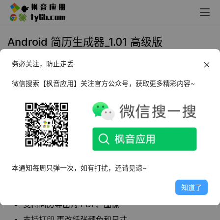
Android 简历生成器_1.01 高级版
务必关注，防止走丢
2022年2月20日 14:15
办公必备
微信搜索【枫音应用】关注官方公众号，获取更多精彩内容~
简历生成器
是一款免费的简历制作工具。直接使
用模板编辑信息，支持多合一轻松制作，覆盖了
各个方面的需求，可以更加轻松的制作出简历。
软件特点
本通知每周只弹一次，如有打扰，还请见谅~
解锁会员高级功能,所有简历模板免费使用
知道了
含有经典、创造和现代模板风格
支持简历导出为 PDF、图像
支持打印,更改纸张颜色和尺寸