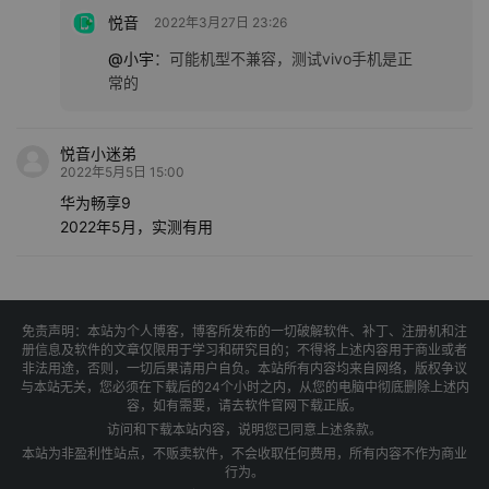
悦音
2022年3月27日 23:26
@小宇
：
可能机型不兼容，测试vivo手机是正
常的
悦音小迷弟
2022年5月5日 15:00
华为畅享9
2022年5月，实测有用
免责声明：本站为个人博客，博客所发布的一切破解软件、补丁、注册机和注
册信息及软件的文章仅限用于学习和研究目的；不得将上述内容用于商业或者
非法用途，否则，一切后果请用户自负。本站所有内容均来自网络，版权争议
与本站无关，您必须在下载后的24个小时之内，从您的电脑中彻底删除上述内
容，如有需要，请去软件官网下载正版。
访问和下载本站内容，说明您已同意上述条款。
本站为非盈利性站点，不贩卖软件，不会收取任何费用，所有内容不作为商业
行为。