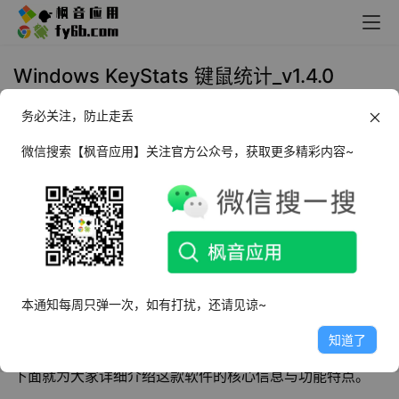
Windows KeyStats 键鼠统计_v1.4.0
务必关注，防止走丢
2026年3月19日 15:32
实用工具
微信搜索【枫音应用】关注官方公众号，获取更多精彩内容~
前言
在日常的电脑使用过程中，无论是办公族处理文档、程序员
编写代码，还是内容创作者进行文案创作，我们每天都在与
键盘和鼠标打交道。但很少有人能清晰知晓自己每日的键盘
敲击次数、鼠标点击频次，以及鼠标移动和页面滚动的具体
本通知每周只弹一次，如有打扰，还请见谅~
距离。而今天要给大家分享的 
KeyStats
键鼠统计
工具，恰
知道了
好能填补这一空白，成为量化电脑使用行为的实用小工具，
下面就为大家详细介绍这款软件的核心信息与功能特点。