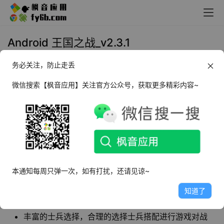
Android 王国之战_v2.3.1
务必关注，防止走丢
2022年11月9日 09:51
手机游戏
微信搜索【枫音应用】关注官方公众号，获取更多精彩内容~
王国之战
是一款融有欧美元素的策略塔防类游
戏，该游戏内容丰富，玩法新颖。该游戏玩法操
作比较简单，玩家可以自由升级自己的防御塔和
兵种，抵御敌人的进攻。
本通知每周只弹一次，如有打扰，还请见谅~
软件特点
知道了
史诗防御战与角色扮演和战略游戏的组合
丰富的士兵选择，合理的选择士兵搭配进行游戏对战