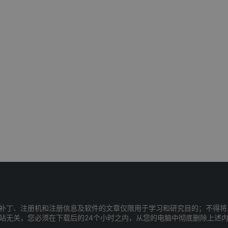
补丁、注册机和注册信息及软件的文章仅限用于学习和研究目的；不得将
站无关，您必须在下载后的24个小时之内，从您的电脑中彻底删除上述