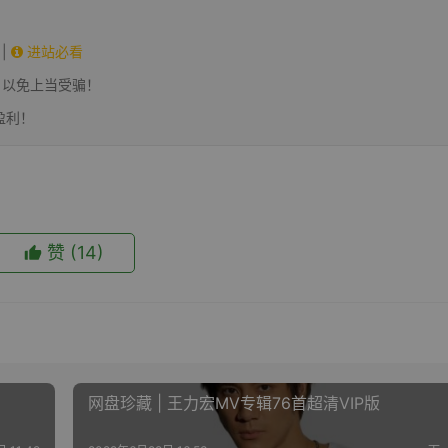
|
进站必看
，以免上当受骗！
盈利！
赞
(14)
网盘珍藏 | 王力宏MV专辑76首超清VIP版