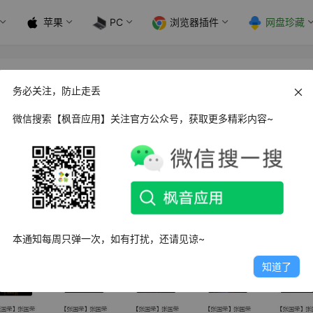
苹果
PC
浏览器插件
网盘珍藏
首蓝光至尊版
务必关注，防止走丢
微信搜索【枫音应用】关注官方公众号，获取更多精彩内容~
！
本通知每周只弹一次，如有打扰，还请见谅~
知道了