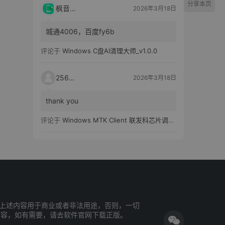
分享本页
枫音应用
2026年3月18日
城通4006，百度fy6b
评论于
Windows C盘AI清理大师_v1.0.0
25651
2026年3月18日
thank you
评论于
Windows MTK Client 联发科芯片调试工具_v2.01 汉化版
上述内容用于商业或者非法用途，否则，一切
内容，如有需要，请去软件官网下载正版。