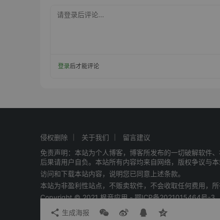
请登录后评论...
登录
后才能评论
侵权删除
关于我们
留言建议
免责声明：本站为个人博客，博客所发布的一切破解软件、
后果请用户自负。本站所有内容均来自网络，版权争议与本
访问和下载本站内容，说明您已同意上述条款。
本站为非盈利性站点，不贩卖软件，不会收取任何费用，所
Copyright © 2021 枫音应用 -
鄂ICP备2021015464号-3
生成海报