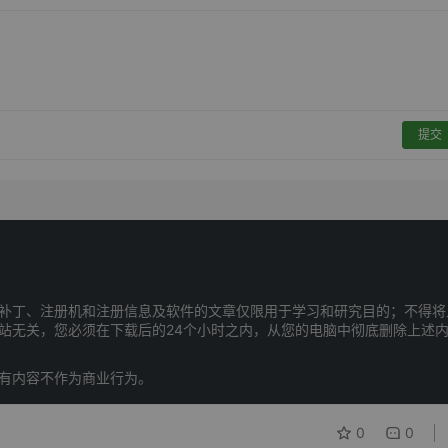
提交
补丁、注册机和注册信息及软件的文章仅限用于学习和研究目的；不得将
站无关，您必须在下载后的24个小时之内，从您的电脑中彻底删除上述
有内容不作为商业行为。
0
0