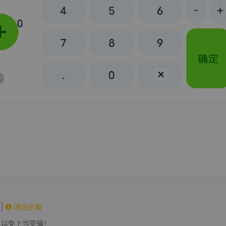
|
进站必看
，以免上当受骗！