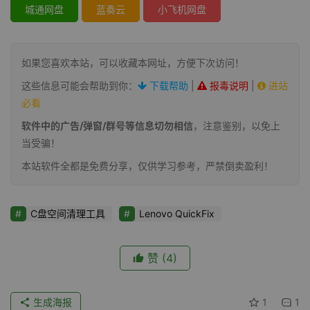
城通网盘
蓝奏云
小飞机网盘
如果您喜欢本站，可以收藏本网址，方便下次访问！
这些信息可能会帮助到你：
下载帮助
|
报毒说明
|
进站
必看
软件中的广告/弹窗/群号等信息切勿相信
，注意鉴别，以免上
当受骗！
本站软件全都是免费分享，仅供学习参考，严禁倒卖盈利！
C盘空间清理工具
Lenovo QuickFix
赞
(4)
生成海报
1
1