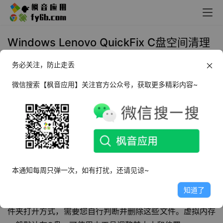
Windows Lenovo QuickFix C盘空间清理
工具_v1.2.24 绿色便携版
务必关注，防止走丢
2024年4月2日 20:22
清理优化
微信搜索【枫音应用】关注官方公众号，获取更多精彩内容~
软件介绍
Lenovo QuickFix
是由联想官方推出的一款 
C盘空间清理工
具
，可用于清理C盘垃圾，释放C盘可用空间，在C盘内有
一些个人常用的数据，本工具会扫描一些占用空间较大的文
本通知每周只弹一次，如有打扰，还请见谅~
件夹，此类文件不属于缓存垃圾，不能直接执行删除。我们
知道了
只会提醒您哪些文件夹占了太多空间，并提供给您对应的文
件夹打开方式，需要您自行判断并删除这些文件。虚拟内存