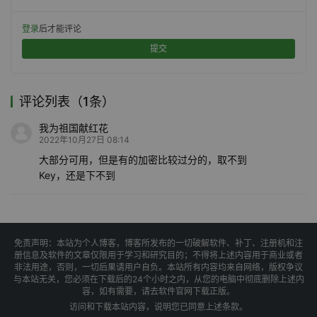
登录
后才能评论
提交
评论列表（1条）
我为祖国献红花
2022年10月27日 08:14
大部分可用，但是有的加密比较过分的，取不到
Key，还是下不到
免责声明：本站为个人博客，博客所发布的一切破解软件、补丁、注册机和注
册信息及软件的文章仅限用于学习和研究目的；不得将上述内容用于商业或者
非法用途，否则，一切后果请用户自负。本站所有内容均来自网络，版权争议
与本站无关，您必须在下载后的24个小时之内，从您的电脑中彻底删除上述内
容，如有需要，请去软件官网下载正版。
访问和下载本站内容，说明您已同意上述条款。