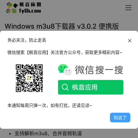
Windows m3u8下载器 v3.0.2 便携版
务必关注，防止走丢
2022年10月26日 11:05
上传下载
微信搜索【枫音应用】关注官方公众号，获取更多精彩内容~
m3u8下载器
是一款非常实用的下载工具。现在很
多视频网站的视频都分割成了小片段，其m3u8就
是来记录这一堆地址的文件，使用本下载器可以
快速的下载并合并成一个完整的视频文件。
本通知每周只弹一次，如有打扰，还请见谅~
软件特点
知道了
体积小，无需安装，操作简单
支持解析m3u8、合并音频轨道