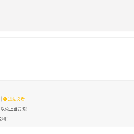
|
进站必看
，以免上当受骗！
盈利！