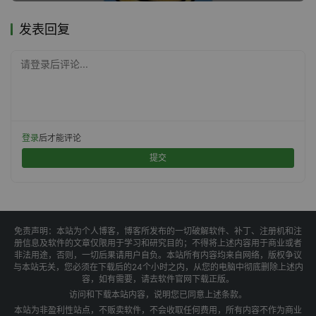
发表回复
请登录后评论...
登录
后才能评论
提交
免责声明：本站为个人博客，博客所发布的一切破解软件、补丁、注册机和注
册信息及软件的文章仅限用于学习和研究目的；不得将上述内容用于商业或者
非法用途，否则，一切后果请用户自负。本站所有内容均来自网络，版权争议
与本站无关，您必须在下载后的24个小时之内，从您的电脑中彻底删除上述内
容，如有需要，请去软件官网下载正版。
访问和下载本站内容，说明您已同意上述条款。
本站为非盈利性站点，不贩卖软件，不会收取任何费用，所有内容不作为商业