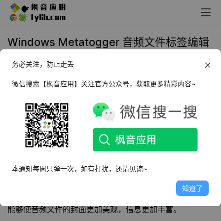
Windows Metatogger 音频文件标签编辑
器_v7.6.1.1
务必关注，防止走丢
2025年1月11日 13:40
实用工具
微信搜索【枫音应用】关注官方公众号，获取更多精彩内容~
软件介绍
Metatogger
最新版是一款功能强大的
音频文件标签编辑
器
，软件可以根据Ogg和MP3等文件的标签对文件进行重命
名，也支持对文件标签进行修改，方便用户管理好电脑上的
本通知每周只弹一次，如有打扰，还请见谅~
音频文件，它支持在PC上对音乐收藏进行分类，组织，用
知道了
户可以使用这款软件填写和编辑标签中包含的所有元数据，
能够使音频文件的封面更加美观，信息更加丰富。