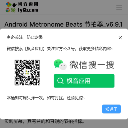
Android Metronome Beats 节拍器_v6.9.1
汉化完整版
务必关注，防止走丢
2024年10月12日 15:30
生活相关
微信搜索【枫音应用】关注官方公众号，获取更多精彩内容~
软件介绍
Metronome Beats
节拍器
APP是一款简单实用的节拍器应
用软件，支持多重音效，让练习不再枯燥，不同的速度和节
奏供您选择，简单的操作，上手容易。设置每栏的节奏和如
本通知每周只弹一次，如有打扰，还请见谅~
何你想设置屏幕上的细分节拍数。选择你的节奏，用纺轮，
知道了
滚动条或利用TAP TEMPO区。当您启动节拍器，它切换到
实践屏幕，其有益的和直观的节拍指标。