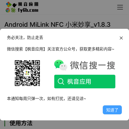
Android MiLink NFC 小米妙享_v1.8.3
NFC标签制作工具
务必关注，防止走丢
2025年1月23日 10:44
生活相关
微信搜索【枫音应用】关注官方公众号，获取更多精彩内容~
软件介绍
MiLink NFC
是一种使用NFC（近场通信）技术实现的无线
通信方式，通常用于小米（Mi）设备之间或小米设备与其他
支持NFC的设备之间的数据交换。如果你想制作或使用
本通知每周只弹一次，如有打扰，还请见谅~
MiLink NFC标签，你可以按照以下步骤进行。
知道了
使用方法