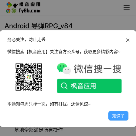
Android 导弹RPG_v84
务必关注，防止走丢
2024年2月5日 16:30
手机游戏
微信搜索【枫音应用】关注官方公众号，获取更多精彩内容~
导弹RPG
是一款搞怪画风的
策略塔防游戏
，玩家
作为小白需要利用好这里的所有资源，将后方守
住，击败一切前进怪物。
软件特点
本通知每周只弹一次，如有打扰，还请见谅~
解锁无限资源
知道了
摒弃了键鼠平台上繁琐的科技树和科技建筑设定，一个
基地全部满足所有操作