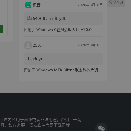
分享本页
枫音应用
2026年3月18日
城通4006，百度fy6b
评论于
Windows C盘AI清理大师_v1.0.0
25651
2026年3月18日
thank you
评论于
Windows MTK Client 联发科芯片调试工具_v2.01 汉化版
上述内容用于商业或者非法用途，否则，一切
内容，如有需要，请去软件官网下载正版。