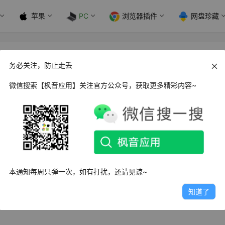
苹果
PC
浏览器插件
网盘珍藏
2.4
务必关注，防止走丢
微信搜索【枫音应用】关注官方公众号，获取更多精彩内容~
OCR识别小程序，由我们自主研发，能够在本地离线环境下进行高
还是混合文字，MixTeX 都能轻松识别，并且支持中英文双语处理。
本通知每周只弹一次，如有打扰，还请见谅~
有 GPU 资源的情况下高效运行，适用于任何 Windows 电脑，
知道了