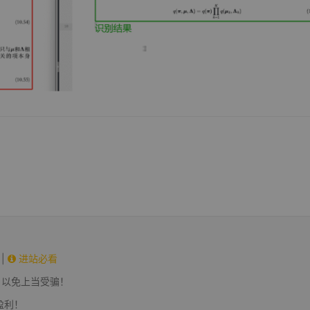
|
进站必看
，以免上当受骗！
盈利！