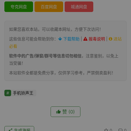
夸克网盘
百度网盘
城通网盘
如果您喜欢本站，可以收藏本网址，方便下次访问！
这些信息可能会帮助到你：
下载帮助
|
报毒说明
|
进站
必看
软件中的广告/弹窗/群号等信息切勿相信
，注意鉴别，以免上
当受骗！
本站软件全都是免费分享，仅供学习参考，严禁倒卖盈利！
手机铃声王
赞
(0)
生成海报
0
0