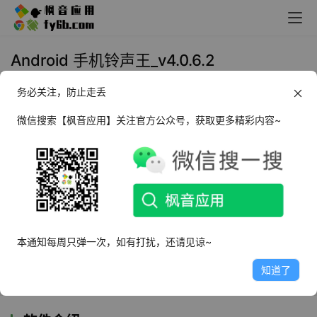
Android 手机铃声王_v4.0.6.2
务必关注，防止走丢
2025年7月4日 13:49
观影听歌
微信搜索【枫音应用】关注官方公众号，获取更多精彩内容~
前言
在使用手机的过程中，铃声是我们与外界联系的重要媒介之
一。一个独特的铃声不仅能让我们在众多来电中迅速识别自
己的手机，还能展现我们的个性和品味。今天，我要向大家
介绍一款名为“
手机铃声王
”的软件，它以其海量的铃声资
本通知每周只弹一次，如有打扰，还请见谅~
源、便捷的操作和个性化的设置，为用户提供了丰富的铃声
知道了
选择，帮助用户轻松打造个性化的手机铃声。