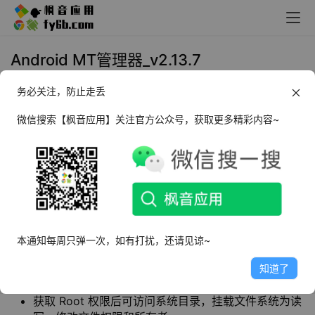
Android MT管理器_v2.13.7
务必关注，防止走丢
2023年7月12日 10:53
生活相关
微信搜索【枫音应用】关注官方公众号，获取更多精彩内容~
MT管理器
是一款
文件管理工具
和
APK逆向修改工
具
。软件有汉化应用、替换资源、修改布局、修
改逻辑代码、资源混淆、去除签名校验等功能。
软件特点
本通知每周只弹一次，如有打扰，还请见谅~
有汉化应用、替换资源、修改布局、修改逻辑代码、资
知道了
源混淆、去除签名校验等功能
获取 Root 权限后可访问系统目录，挂载文件系统为读