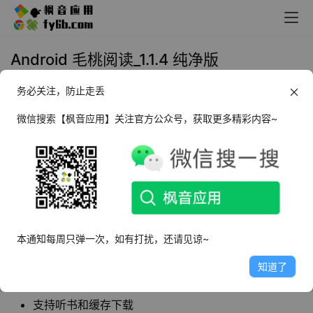
Android 毛桃阅读_1.1.4 纯净版
务必关注，防止走丢
2022年7月18日 16:00
小说漫画
微信搜索【枫音应用】关注官方公众号，获取更多精彩内容~
毛桃阅读
是一款小说阅读软件，内容非常的丰
富，用户能够轻松找到自己喜欢的小说类型，而
且软件每天也会向用户推送很多优质的小说。
软件特点
本通知每周只弹一次，如有打扰，还请见谅~
无需注册登录，免费无广告
知道了
丰富的书源，支持导入书源
支持听书和缓存下载