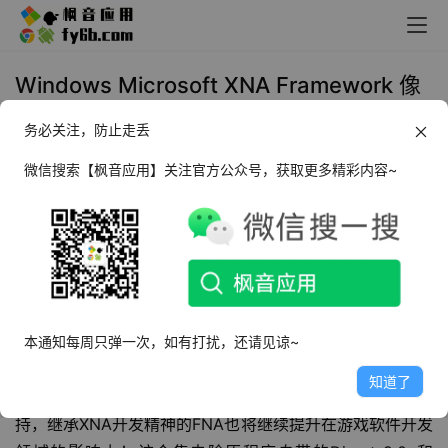
Windows Microsoft XNA Framework 像
素游戏运行库 最终纪念合集版
务必关注，防止走丢
2024年9月2日 15:44
装机必备
微信搜索【枫音应用】关注官方公众号，获取更多精彩内容~
软件介绍
Microsoft XNA Framework
是一款专为游戏开发者设计的
强大开发框架，如知名游戏《星露谷物语》就需要XNA 
Framewok环境运行。该框架极大地促进了游戏开发的效
本通知每周只弹一次，如有打扰，还请见谅~
率，使开发者能集中精力于游戏核心创意玩法的实现，而不
知道了
是复杂的底层技术细节。微软虽然已经停止了对XNA的支
持，继承XNA开发精神的FNA也将继续提升在游戏软件开发