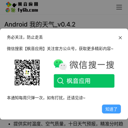
Android 我的天气_v0.4.2
务必关注，防止走丢
2023年6月27日 10:48
生活相关
微信搜索【枫音应用】关注官方公众号，获取更多精彩内容~
我的天气
是一款简洁清爽的
天气预报
软件，为用
户提供实时温度、空气质量，十日天气预报，精
准分时趋势，强大天气推送，覆盖中国 3000+ 市
县、全球 200000+ 城市。
本通知每周只弹一次，如有打扰，还请见谅~
软件特点
知道了
界面简洁，可自定义添加，双日、单日模式自选
提供实时温度、空气质量，十日天气预报，精准分时趋