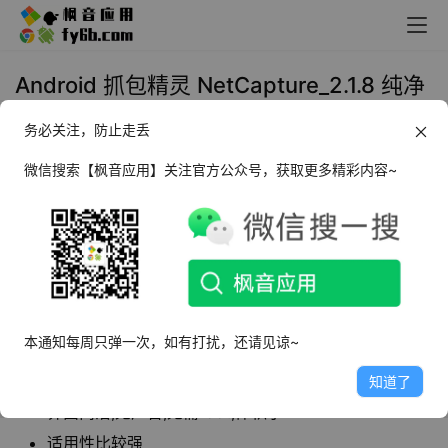
Android 抓包精灵 NetCapture_2.1.8 纯净
版
务必关注，防止走丢
2022年2月8日 12:52
黑科技
微信搜索【枫音应用】关注官方公众号，获取更多精彩内容~
NetKeeper抓包精灵
是一款抓包工具,可以用来解
析和提取手机中的各种网络信息和文件内容,能够
帮助用户分析安卓系统手机的网络请求，在使用
的时候会需要授权。
本通知每周只弹一次，如有打扰，还请见谅~
软件特点
知道了
界面简洁,无广告,无需root,体积小
适用性比较强