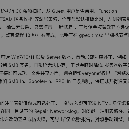
30 余项扫描：从 Guest 用户是否启用、Function 
模型”“SAM 匿名枚举”等深层策略，全部与默认模板比对；左侧列表
。确认无误后，只需点击“一键修复”，工具便会按微软官方建
流程 10 秒左右完成，比手工在 gpedit.msc 里翻找节点
in7/10/11 以及 Server 版本，自动加载对应补丁：例如 
因为新版强制 SMB 签名，旧系统无法协商；工具会临时降低“服务器数字
即可成功。文件共享方面，则会把“Everyone”权限、“网络
MB-In、Spooler-In、RPC-In 三条规则，保证既开得通
+共享的注册表键值做成可选补丁，一键导入即可解决 NTML 身份验
目录下的 Repair_Network.log，时间戳、注册表路径、
不允许改动签名或防火墙，可导出“仅检测”报告，对照手动调整，