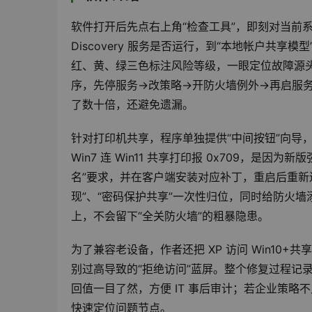
软件打开后先点右上角“检查工具”，即刻对当前系统执行 
Discovery 服务是否运行，到“本地帐户共享
红、黄、绿三色标注风险等级，一眼定位故障源头
序，先停服务→改策略→开防火墙例外→再启服务，整套
了数十倍，还避免遗漏。
针对打印机共享，程序单独提供“中间按钮”向导，可选 W
Win7 连 Win11 共享打印报 0x709，是
名”要求，并在客户端安装对应补丁，重启后重新连接
现”、“密码保护共享”一次性归位，同时给防火墙添加 S
上，不会留下“全关防火墙”的粗暴隐患。
为了兼容老设备，作者还把 XP 访问 Win10
别过高导致的“拒绝访问”蓝屏。整个修复过程记录在同一
回值一目了然，方便 IT 事后审计；若企业策略
快速定位问题节点。