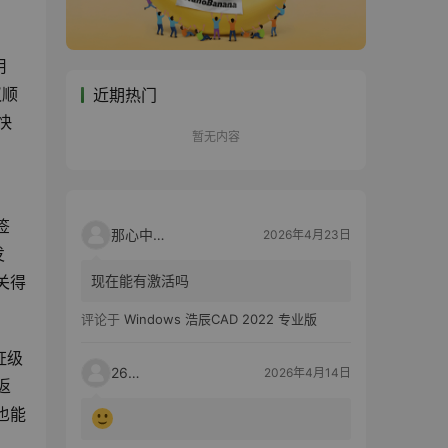
用
议顺
近期热门
快
暂无内容
签
那心中的话
2026年4月23日
发
现在能有激活吗
又关得
评论于
Windows 浩辰CAD 2022 专业版
证级
2603
2026年4月14日
返
也能