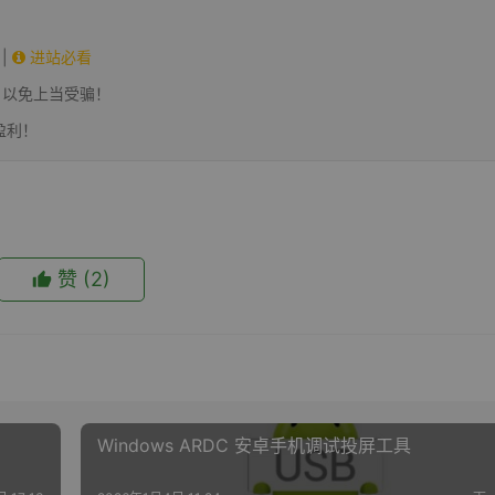
|
进站必看
，以免上当受骗！
盈利！
赞
(2)
Windows ARDC 安卓手机调试投屏工具