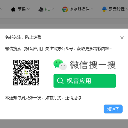
苹果
PC
浏览器插件
网盘珍藏
 绿色便携版
务必关注，防止走丢
微信搜索【枫音应用】关注官方公众号，获取更多精彩内容~
对面电脑却提示“无权限使用”；网上邻居能看到主机，一点击就弹
连接 Win11 共享，更是直接报 0x709、0x116 一堆看不懂的代码
本通知每周只弹一次，如有打扰，还请见谅~
AC、数字签名、Guest 帐户……只要改错一个开关，局域网
络发现”，可面对十几个灰色对勾，新手依旧无从下手。
知道了