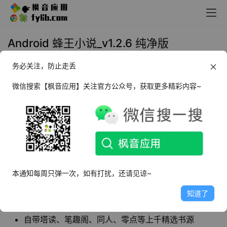
Android 蜂王小说_v1.2.6 纯净版
务必关注，防止走丢
2022年10月5日 13:22
小说漫画
微信搜索【枫音应用】关注官方公众号，获取更多精彩内容~
蜂王小说
是一款安卓端手机小说交互软件，也是
一款小说种子搜索神器。涵盖最丰富最优质的小
说资源，精选最优质最实用上千书源，全网书籍
一键免费阅读。
本通知每周只弹一次，如有打扰，还请见谅~
软件特点
知道了
免费无广告，无需注册登录
自带塔读、笔趣阁、同人、零点等上千精选书源