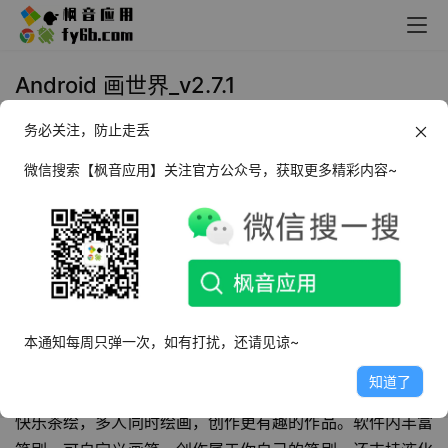
Android 画世界_v2.7.1
务必关注，防止走丢
2024年11月22日 10:25
生活相关
微信搜索【枫音应用】关注官方公众号，获取更多精彩内容~
软件介绍
画世界
App
绘画软件
是一款原创绘画创作交流软件。如果你
喜欢画画；如果你玩过板绘，试过手绘；如果你用过
SketchBook、Medibang、ArtFlow、Painter、Color等指
绘工具，却不得不把作品辛苦发布到贴吧、微博、QQ空
本通知每周只弹一次，如有打扰，还请见谅~
间；欢迎来到画世界APP，在这里，我们给绘画爱好者创造
知道了
一个创作和交流合一的平台！使用画世界App官方正版体验
快乐茶绘，多人同时绘画，创作更有趣的作品。软件内丰富