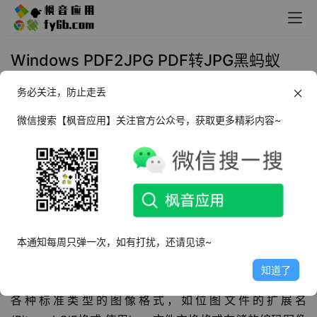
Windows PDF2JPG PDF转JPG黑蚂蚁
_v2.0.0.2 绿色便携版
务必关注，防止走丢
2024年4月8日 17:45
办公必备
微信搜索【枫音应用】关注官方公众号，获取更多精彩内容~
软件介绍
PDF2JPG绿色版
是一款将PDF文档转换为图像格式的转换
软件。也可以将PDF文件转换为JPG、PNG等图像格式并且
支持批量转换，可以同时处理多个PDF文件，大大提高了工
本通知每周只弹一次，如有打扰，还请见谅~
作效率。还具有多种选项和设置，用户可以根据自己的需求
知道了
自由调整输出图像的参数，如分辨率、大小、方向等。支持
各种标准类型的图像格式，如位图文件的扩展名