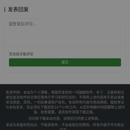
发表回复
请登录后评论...
登录
后才能评论
提交
免责声明：本站为个人博客，博客所发布的一切破解软件、补丁、注册机和注
册信息及软件的文章仅限用于学习和研究目的；不得将上述内容用于商业或者
非法用途，否则，一切后果请用户自负。本站所有内容均来自网络，版权争议
与本站无关，您必须在下载后的24个小时之内，从您的电脑中彻底删除上述内
容，如有需要，请去软件官网下载正版。
访问和下载本站内容，说明您已同意上述条款。
本站为非盈利性站点，不贩卖软件，不会收取任何费用，所有内容不作为商业
行为。