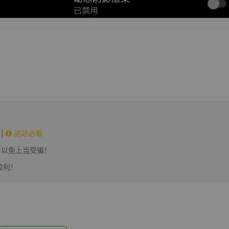
|
进站必看
，以免上当受骗！
盈利！