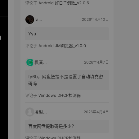
评论于
Android 好日子倒数_v2.0.6
raka
2026年4月10日
Yyu
评论于
Android JM浏览器_v1.0.0
枫音应用
2026年4月7日
fy6b，网盘链接不是设置了自动填充密
码吗
评论于
Windows DHCP检测器
凌越电子
2026年4月4日
百度网盘提取码是多少？
评论于
Windows DHCP检测器